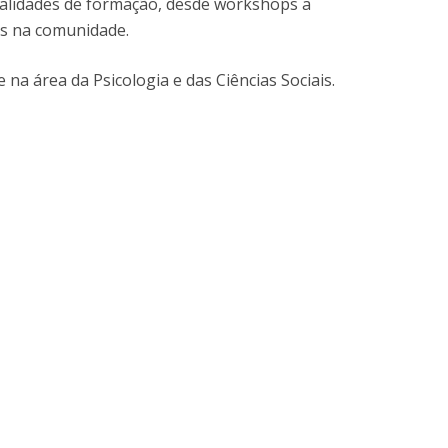
dalidades de formação, desde workshops a
UDIP
os na comunidade.
Segurança e Emergência
na área da Psicologia e das Ciências Sociais.
ontactos