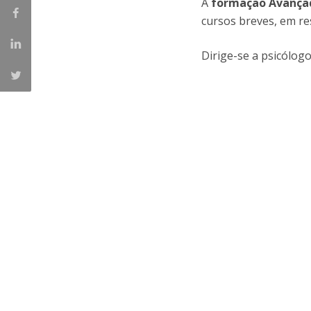
A
formação Avança
cursos breves, em re
Iniciativas Nacionais
Research Centre for Human Developmen
| CEDH
Dirige-se a psicólog
Human Neurobehavioral Laboratory |
HNL