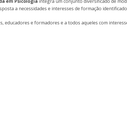
da em Psicologia
integra um conjunto diversificado de mo
Alumni
Educação
sposta a necessidades e interesses de formação identificad
t
Associação de Antigos Alunos de Psicologia
os, educadores e formadores e a todos aqueles com interesse 
C