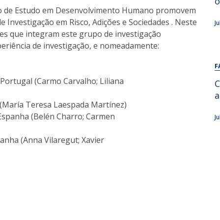
o
Alumni
ntro de Estudo em Desenvolvimento Humano promovem
Educação
e Investigação em Risco, Adições e Sociedades . Neste
J
t
Associação de Antigos Alunos de Psicologia
des que integram este grupo de investigação
C
xperiência de investigação, e nomeadamente:
F
 Portugal (Carmo Carvalho; Liliana
C
a
 (María Teresa Laespada Martínez)
, Espanha (Belén Charro; Carmen
J
anha (Anna Vilaregut; Xavier