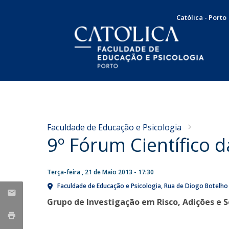
Católica - Porto
Licenciatura em Psicologia
Docentes e Investigadores
Apresentação
NOTÍCIAS
Plano de Estudos
Mensagem da Diretora
Concursos
Faculdade de Educação e Psicologia
Docentes
Missão, Visão e Valores
9º Fórum Científico 
Nota de Pesar pelo
Concurso de recrutamento
Testemunhos
Órgãos de Gestão
falecimento do Professor
Concurso de promoção
Internacionalização
Doutor Francisco Carvalho
Serviço Comunitário
Terça-feira , 21 de Maio 2013 - 17:30
Responsabilidade Social
Produção Científica
Bolsas e Prémios
Faculdade de Educação e Psicologia
Rua de Diogo Botelho
Guerra
SAME | Serviço de Apoio à Melhoria da Educação
Taxas e propinas
Grupo de Investigação em Risco, Adições e 
Publicações
Sex, 07 Aug 2026 - 10:36
CUP | Clínica Universitária de Psicologia
Candidaturas
Dissertações de Mestrado
Voluntariado
Teses de Doutoramento