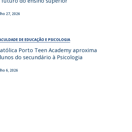
 futuro do ensino superior
UDIP
Segurança e Emergência
ulho 27, 2026
ontactos
ACULDADE DE EDUCAÇÃO E PSICOLOGIA
atólica Porto Teen Academy aproxima
lunos do secundário à Psicologia
ulho 6, 2026