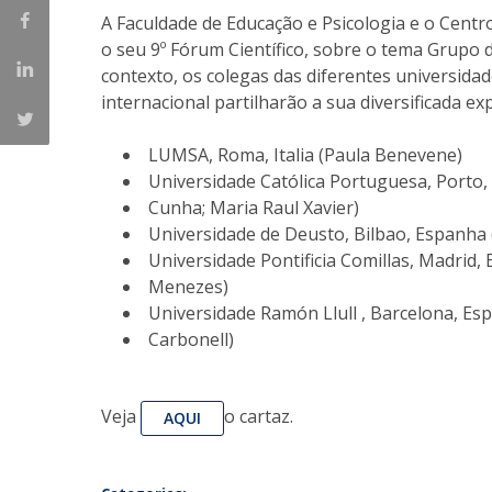
A Faculdade de Educação e Psicologia e o Ce
Iniciativas Nacionais
o seu 9º Fórum Científico, sobre o tema Grupo d
Research Centre for Human Developmen
contexto, os colegas das diferentes universida
| CEDH
internacional partilharão a sua diversificada e
Human Neurobehavioral Laboratory |
LUMSA, Roma, Italia (Paula Benevene)
HNL
Universidade Católica Portuguesa, Porto,
Cunha; Maria Raul Xavier)
Universidade de Deusto, Bilbao, Espanha
Universidade Pontificia Comillas, Madrid
Menezes)
Universidade Ramón Llull , Barcelona, Esp
Carbonell)
Veja
o cartaz.
AQUI