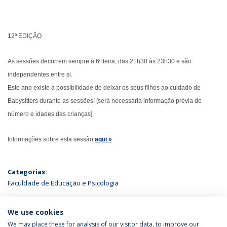
12ª EDIÇÃO
As sessões decorrem sempre à 6ª feira, das 21h30 às 23h30 e são
independentes entre si.
Este ano existe a possibilidade de deixar os seus filhos ao cuidado de
Babysitters durante as sessões! [será necessária informação prévia do
número e idades das crianças].
Informações sobre esta sessão
aqui »
Categorias:
Faculdade de Educação e Psicologia
ÚLTIMAS NOTÍCIAS
We use cookies
We may place these for analysis of our visitor data, to improve our