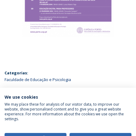
Categorias:
Faculdade de Educação e Psicologia
ÚLTIMAS NOTÍCIAS
We use cookies
We may place these for analysis of our visitor data, to improve our
website, show personalised content and to give you a great website
experience. For more information about the cookies we use open the
Política de Privacidade
Termos & Condições
settings.
Direitos do Titular dos Dados