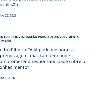
UDIP
utolesão
Segurança e Emergência
ulho 20, 2026
ontactos
ENTRO DE INVESTIGAÇÃO PARA O DESENVOLVIMENTO
UMANO
edro Ribeiro: “A IA pode melhorar a
prendizagem, mas também pode
omprometer a responsabilidade sobre o
onhecimento”
ulho 8, 2026