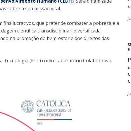
Desenvolvimento Humano (CEDH)
. Será dinamizada
Alumni
a
Educação
as sobre a sua missão vital.
t
Associação de Antigos Alunos de Psicologia
J
 fins lucrativos, que pretende combater a pobreza e a
C
agem científica transdisciplinar, diversificada,
rivado na promoção do bem-estar e dos direitos das
C
H
P
e a Tecnologia (FCT) como Laboratório Colaborativo
a
c
c
J