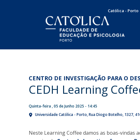
Católica - Porto
Licenciatura em Psicologia
Docentes e Investigadores
Apresentação
NOTÍCIAS
Plano de Estudos
Mensagem da Diretora
Concursos
CENTRO DE INVESTIGAÇÃO PARA O 
Docentes
Missão, Visão e Valores
CEDH Learning Coffe
Nota de Pesar pelo
Concurso de recrutamento
Testemunhos
Órgãos de Gestão
falecimento do Professor
Concurso de promoção
Internacionalização
Doutor Francisco Carvalho
Serviço Comunitário
Responsabilidade Social
Quinta-feira , 05 de Junho 2025 - 14:45
Produção Científica
Bolsas e Prémios
Guerra
Universidade Católica - Porto
Rua Diogo Botelho, 1327
41
SAME | Serviço de Apoio à Melhoria da Educação
Taxas e propinas
Publicações
Sex, 07 Aug 2026 - 10:36
CUP | Clínica Universitária de Psicologia
Candidaturas
Dissertações de Mestrado
Neste Learning Coffee damos as boas-vindas 
Voluntariado
Teses de Doutoramento