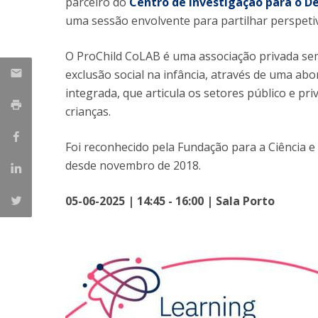
parceiro do
Centro de Investigação para o 
uma sessão envolvente para partilhar perspetiv
Iniciativas Nacionais
Research Centre for Human Developmen
| CEDH
O ProChild CoLAB é uma associação privada sem
exclusão social na infância, através de uma abord
Human Neurobehavioral Laboratory |
integrada, que articula os setores público e p
HNL
crianças.
Foi reconhecido pela Fundação para a Ciência 
desde novembro de 2018.
05-06-2025 | 14:45 - 16:00 | Sala Porto