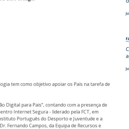
o
Alumni
Educação
J
t
Associação de Antigos Alunos de Psicologia
C
F
C
a
J
ologia tem como objetivo apoiar os Pais na tarefa de
ão Digital para Pais”, contando com a presença de
entro Internet Segura - liderado pela FCT, em
nstituto Português do Desporto e Juventude e a
o Dr. Fernando Campos, da Equipa de Recursos e