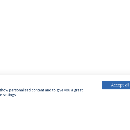
Accept all
, show personalised content and to give you a great
 settings.
Política de Privacidade
Termos & Condições
Direitos do Titular dos Dados