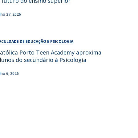
 futuro do ensino superior
UDIP
Segurança e Emergência
ulho 27, 2026
ontactos
ACULDADE DE EDUCAÇÃO E PSICOLOGIA
atólica Porto Teen Academy aproxima
lunos do secundário à Psicologia
ulho 6, 2026