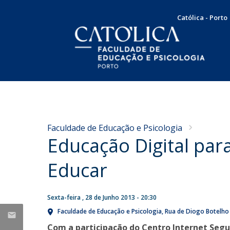
Católica - Porto
Licenciatura em Psicologia
Docentes e Investigadores
Apresentação
NOTÍCIAS
Plano de Estudos
Mensagem da Diretora
Concursos
Universidade Católica
Faculdade de Educação e Psicologia
Docentes
Missão, Visão e Valores
Educação Digital par
integra dois grupos da
Concurso de recrutamento
Testemunhos
Órgãos de Gestão
European University
Concurso de promoção
Internacionalização
Educar
Association sobre o futuro
Serviço Comunitário
Responsabilidade Social
Produção Científica
Bolsas e Prémios
do ensino superior
SAME | Serviço de Apoio à Melhoria da Educação
Sexta-feira , 28 de Junho 2013 - 20:30
Taxas e propinas
Publicações
Seg, 27 Jul 2026 - 11:53
CUP | Clínica Universitária de Psicologia
Candidaturas
Faculdade de Educação e Psicologia
Rua de Diogo Botelho
Dissertações de Mestrado
Voluntariado
Com a participação do Centro Internet Seg
Teses de Doutoramento