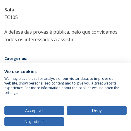
Sala
:
EC105
A defesa das provas é pública, pelo que convidamos
todos os interessados a assistir.
Categorias:
Mestrado em Psicologia - Especialização em Psicologia Clínica e da
Saúde
We use cookies
Prova Pública
We may place these for analysis of our visitor data, to improve our
website, show personalised content and to give you a great website
experience. For more information about the cookies we use open the
Política de Privacidade
Termos & Condições
settings.
Direitos do Titular dos Dados
Accept all
Deny
No, adjust
© 2026 Universidade Católica Portuguesa