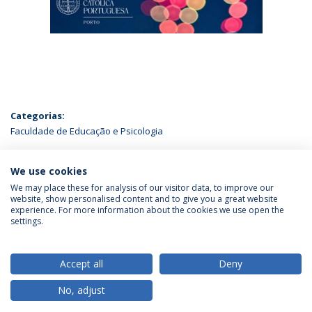
Categorias:
Faculdade de Educação e Psicologia
ÚLTIMAS NOTÍCIAS
We use cookies
We may place these for analysis of our visitor data, to improve our
website, show personalised content and to give you a great website
experience. For more information about the cookies we use open the
Política de Privacidade
Termos & Condições
settings.
Direitos do Titular dos Dados
Accept all
Deny
No, adjust
© 2026 Universidade Católica Portuguesa