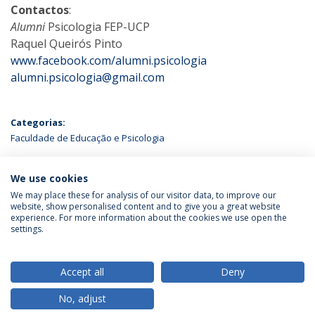
Contactos
:
Alumni
Psicologia FEP-UCP
Raquel Queirós Pinto
www.facebook.com/alumni.psicologia
alumni.psicologia@gmail.com
Categorias:
Faculdade de Educação e Psicologia
ÚLTIMAS NOTÍCIAS
We use cookies
We may place these for analysis of our visitor data, to improve our
website, show personalised content and to give you a great website
experience. For more information about the cookies we use open the
Política de Privacidade
Termos & Condições
settings.
Direitos do Titular dos Dados
Accept all
Deny
No, adjust
© 2026 Universidade Católica Portuguesa