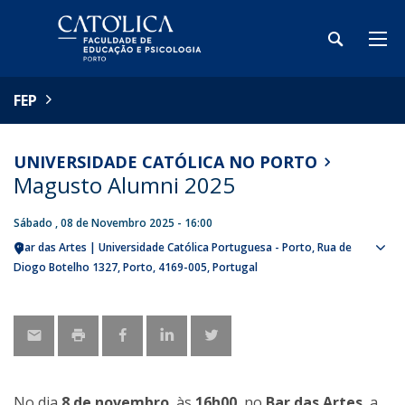
FEP
UNIVERSIDADE CATÓLICA NO PORTO
Magusto Alumni 2025
Sábado , 08 de Novembro 2025 - 16:00
Bar das Artes | Universidade Católica Portuguesa - Porto
Rua de
Sho
Diogo Botelho 1327
Porto
4169-005
Portugal
map
No dia
8 de novembro
, às
16h00
, no
Bar das Artes
, a