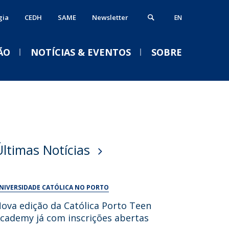
gia
CEDH
SAME
Newsletter
EN
ÃO
NOTÍCIAS & EVENTOS
SOBRE
ós-Doutoramento
erviços
VENTOS
alendário Letivo 2026-2027
ormação Avançada
iblioteca
Acolhimento aos novos
Últimas Notícias
studantes e empregabilidade
estudantes da
nformática
Licenciatura em Psicologia
nternational Office
Serviços Académicos
2026/2027
NIVERSIDADE CATÓLICA NO PORTO
Tesouraria
Qui, 03 Set 2026 - 18:30
ova edição da Católica Porto Teen
Vida no campus
cademy já com inscrições abertas
Portal Career Services