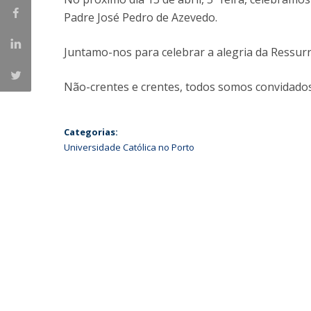
Padre José Pedro de Azevedo.
Iniciativas Nacionais
Research Centre for Human Developmen
Juntamo-nos para celebrar a alegria da Ressurr
| CEDH
Human Neurobehavioral Laboratory |
Não-crentes e crentes, todos somos convidado
HNL
Categorias:
Universidade Católica no Porto