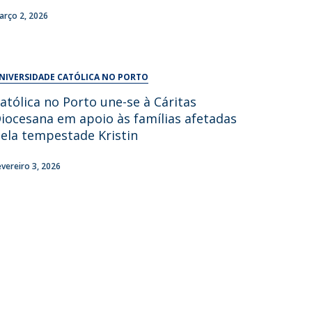
UDIP
arço 2, 2026
Segurança e Emergência
ontactos
NIVERSIDADE CATÓLICA NO PORTO
atólica no Porto une-se à Cáritas
iocesana em apoio às famílias afetadas
ela tempestade Kristin
evereiro 3, 2026