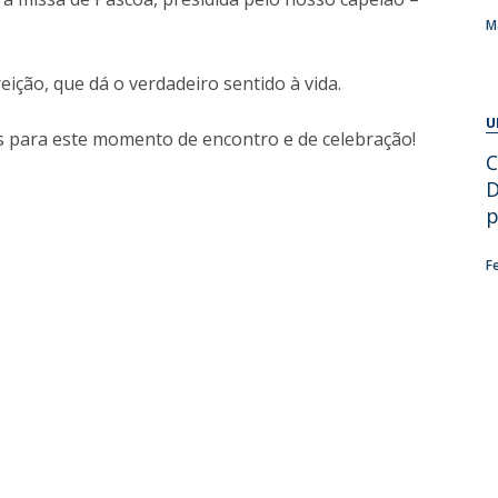
Alumni
Educação
M
t
Associação de Antigos Alunos de Psicologia
eição, que dá o verdadeiro sentido à vida.
C
U
s para este momento de encontro e de celebração!
C
D
p
F