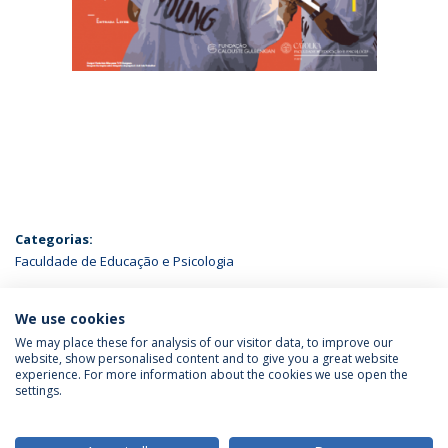
Categorias:
Faculdade de Educação e Psicologia
ÚLTIMAS NOTÍCIAS
We use cookies
We may place these for analysis of our visitor data, to improve our
website, show personalised content and to give you a great website
experience. For more information about the cookies we use open the
Política de Privacidade
Termos & Condições
settings.
Direitos do Titular dos Dados