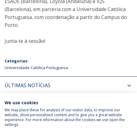
ESADE (Barcelona), Loyola (Andaluzia) e IQS
(Barcelona), em parceria com a Universidade Católica
Portuguesa, com coordenação a partir do Campus do
Porto.
Junta-te à sessão!
Categorias:
Universidade Católica Portuguesa
ÚLTIMAS NOTÍCIAS
PRÓXIMOS EVENTOS
We use cookies
We may place these for analysis of our visitor data, to improve our
website, show personalised content and to give you a great website
experience. For more information about the cookies we use open the
Política de Privacidade
Termos & Condições
settings.
Direitos do Titular dos Dados