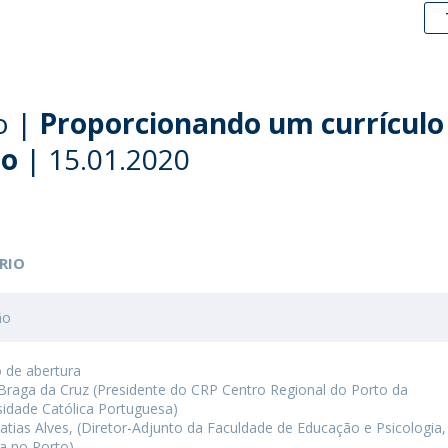
o |
Proporcionando um currículo
do
| 15.01.2020
RIO
ão
 de abertura
 Braga da Cruz (Presidente do CRP Centro Regional do Porto da
sidade Católica Portuguesa)
atias Alves, (Diretor-Adjunto da Faculdade de Educação e Psicologia,
ca no Porto)