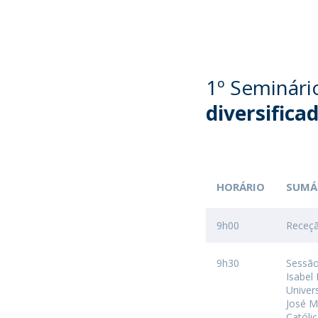
1º Seminári
diversifica
HORÁRIO
SUMÁ
9h00
Receç
9h30
Sessão
Isabel
Univer
José M
Católi