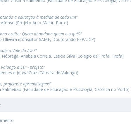
ção: Cristina Palmeirão (Faculdade de Educação e Psicologia, Católi
entando a educação à medida de cada um”
 Afonso (Projeto Arco Maior, Porto)
ono oculto: Quem abandona quem e o quê?”
o Oliveira (Consultor SAME, Doutorando FEP/UCP)
vale o Vale do Ave?”
a Nóbrega, Anabela Correia, Letícia Silva (Colégio da Trofa, Trofa)
 Valongo a Ler - projeto”
Mendes e Joana Cruz (Câmara de Valongo)
s, projetos e aprendizagens”
na Palmeirão (Faculdade de Educação e Psicologia, Católica no Porto)
e
ramento