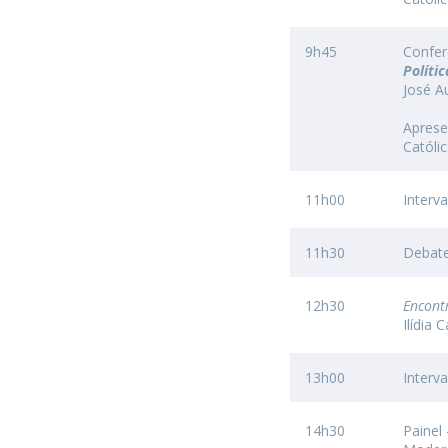
9h45
Confer
Políti
José A
Aprese
Católi
11h00
Interv
11h30
Debat
12h30
Encont
Ilídia
13h00
Interv
14h30
Painel