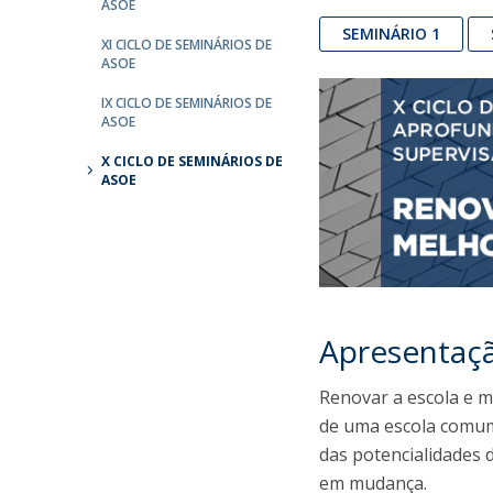
ASOE
Iniciativas Nacionais
SEMINÁRIO 1
XI CICLO DE SEMINÁRIOS DE
Research Centre for Human Developmen
ASOE
| CEDH
IX CICLO DE SEMINÁRIOS DE
ASOE
Human Neurobehavioral Laboratory |
HNL
X CICLO DE SEMINÁRIOS DE
ASOE
Apresentaç
Renovar a escola e m
de uma escola comum
das potencialidades
em mudança.