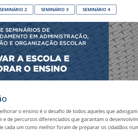
Alumni
Educação
SEMINÁRIO 2
SEMINÁRIO 3
SEMINÁRIO 4
t
Associação de Antigos Alunos de Psicologia
C
ão
elhorar o ensino é o desafio de todos aqueles que advogam 
 e de percursos diferenciados que garantam o desenvolvi
 de cada um como melhor foram de preparar os cidadãos nu