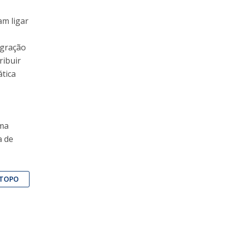
am ligar
,
egração
ribuir
ática
uma
a de
TOPO