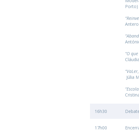
Modera
Porto)
“Reinv
Antero
“Aband
Antóni
“O que 
Cláudi
“VaLer,
Júlia 
“Escola
Cristi
16h30
Debat
17h00
Encer