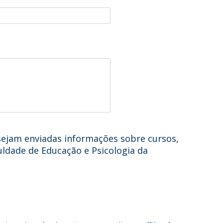
Alumni
Educação
t
Associação de Antigos Alunos de Psicologia
C
ejam enviadas informações sobre cursos,
culdade de Educação e Psicologia da