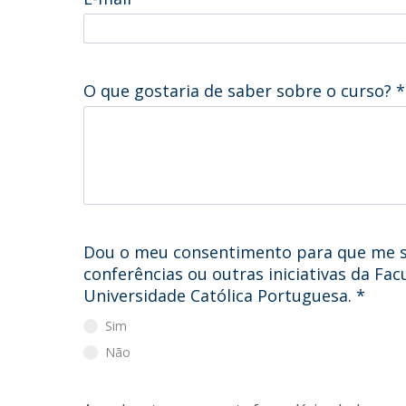
Iniciativas Nacionais
Research Centre for Human Developmen
| CEDH
O que gostaria de saber sobre o curso?
*
Human Neurobehavioral Laboratory |
HNL
Dou o meu consentimento para que me s
conferências ou outras iniciativas da Fa
Universidade Católica Portuguesa.
*
Sim
Não