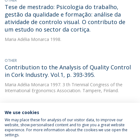
OTHER
Tese de mestrado: Psicologia do trabalho,
gestão da qualidade e formação: análise da
atividade de controlo visual. O contributo de
um estudo no sector da cortiça.
Maria Adélia Monarca
1998.
OTHER
Contribution to the Analysis of Quality Control
in Cork Industry. Vol.1, p. 393-395.
Maria Adélia Monarca
1997. 3 th Triennial Congress of the
International Ergonomics Association. Tampere, Finland.
We use cookies
We may place these for analysis of our visitor data, to improve our
website, show personalised content and to give you a great website
experience. For more information about the cookies we use open the
Política de Privacidade
Termos & Condições
settings.
Direitos do Titular dos Dados