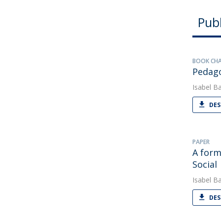
Pub
BOOK CH
Pedago
Isabel Ba
DES
PAPER
A form
Social
Isabel Ba
DES