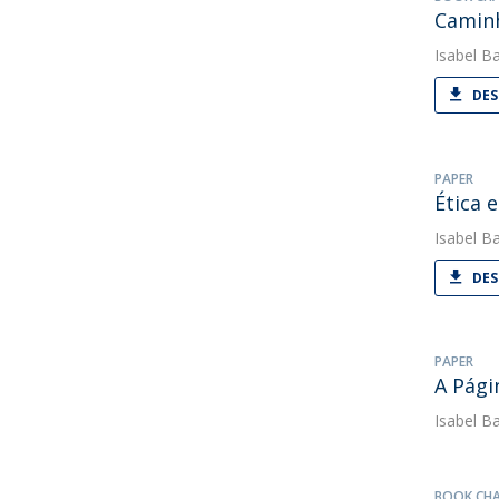
Caminh
Isabel Ba
DES
PAPER
Ética 
Isabel Ba
DES
PAPER
A Pági
Isabel Ba
BOOK CH