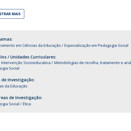
Alumni
Educação
TRAR MAIS
t
Associação de Antigos Alunos de Psicologia
C
ramas:
ramento em Ciências da Educação
Especialização em Pedagogia Social
os / Unidades Curriculares:
e Intervenção Socioeducativa
Metodologias de recolha, tratamento e aná
ogia Social
 de Investigação:
ias da Educação
eas de Investigação:
ogia Social
Ética