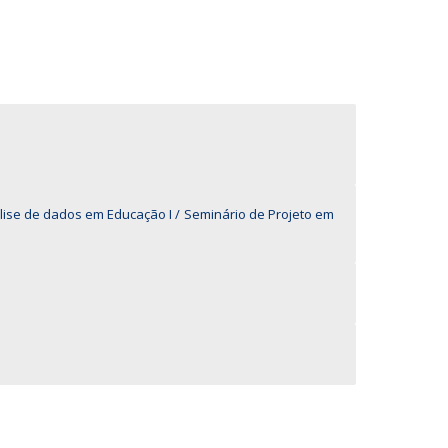
UDIP
Segurança e Emergência
ontactos
lise de dados em Educação I
Seminário de Projeto em