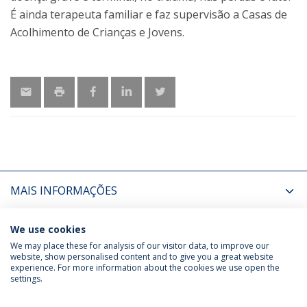
É ainda terapeuta familiar e faz supervisão a Casas de
Acolhimento de Crianças e Jovens.
MAIS INFORMAÇÕES
ÚLTIMAS NOTÍCIAS
We use cookies
We may place these for analysis of our visitor data, to improve our
website, show personalised content and to give you a great website
experience. For more information about the cookies we use open the
Política de Privacidade
Termos & Condições
settings.
Direitos do Titular dos Dados