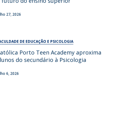
 futuro do ensino superior
UDIP
Segurança e Emergência
ulho 27, 2026
ontactos
ACULDADE DE EDUCAÇÃO E PSICOLOGIA
atólica Porto Teen Academy aproxima
lunos do secundário à Psicologia
ulho 6, 2026