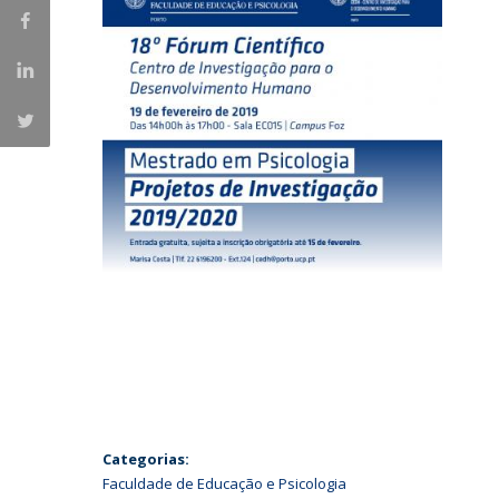
Iniciativas Nacionais
Research Centre for Human Developmen
| CEDH
Human Neurobehavioral Laboratory |
HNL
Categorias:
Faculdade de Educação e Psicologia