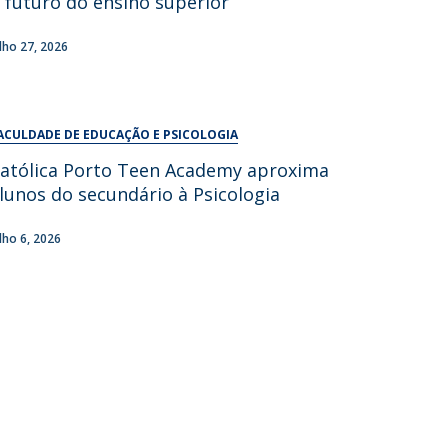
 futuro do ensino superior
UDIP
Segurança e Emergência
ulho 27, 2026
ontactos
ACULDADE DE EDUCAÇÃO E PSICOLOGIA
atólica Porto Teen Academy aproxima
lunos do secundário à Psicologia
ulho 6, 2026