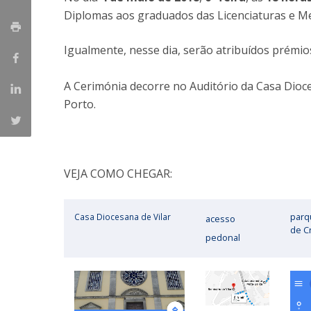
Diplomas aos graduados das Licenciaturas e Me
Iniciativas Nacionais
Research Centre for Human Developmen
Igualmente, nesse dia, serão atribuídos prémio
| CEDH
Human Neurobehavioral Laboratory |
A Cerimónia decorre no Auditório da Casa Dioce
HNL
Porto.
VEJA COMO CHEGAR:
Casa Diocesana de Vilar
parq
acesso
de Cr
pedonal