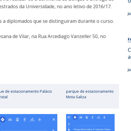
o
Alumni
strados da Universidade, no ano letivo de 2016/17.
Educação
J
t
Associação de Antigos Alunos de Psicologia
s a diplomados que se distinguiram durante o curso.
C
sana de Vilar, na Rua Arcediago Vanzeller 50, no
F
C
a
J
ue de estacionamento Palácio
parque de estacionamento
istal
Mota Galiza