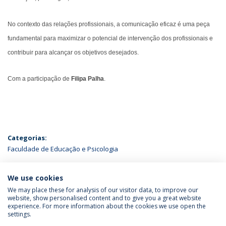
No contexto das relações profissionais, a comunicação eficaz é uma peça
fundamental para maximizar o potencial de intervenção dos profissionais e
contribuir para alcançar os objetivos desejados.
Com a participação de
Filipa Palha
.
Categorias:
Faculdade de Educação e Psicologia
ÚLTIMAS NOTÍCIAS
We use cookies
We may place these for analysis of our visitor data, to improve our
website, show personalised content and to give you a great website
experience. For more information about the cookies we use open the
Política de Privacidade
Termos & Condições
settings.
Direitos do Titular dos Dados