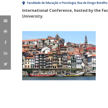
Faculdade de Educação e Psicologia
Rua de Diogo Botelho
Iniciativas Nacionais
International Conference, hosted by the Fac
Research Centre for Human Developmen
University.
| CEDH
Human Neurobehavioral Laboratory |
HNL