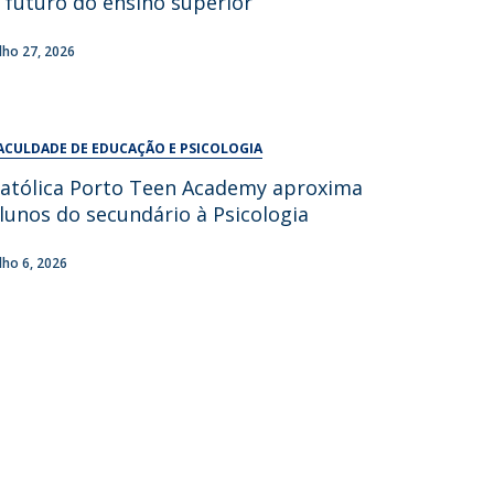
 futuro do ensino superior
UDIP
Segurança e Emergência
ulho 27, 2026
ontactos
ACULDADE DE EDUCAÇÃO E PSICOLOGIA
atólica Porto Teen Academy aproxima
lunos do secundário à Psicologia
ulho 6, 2026