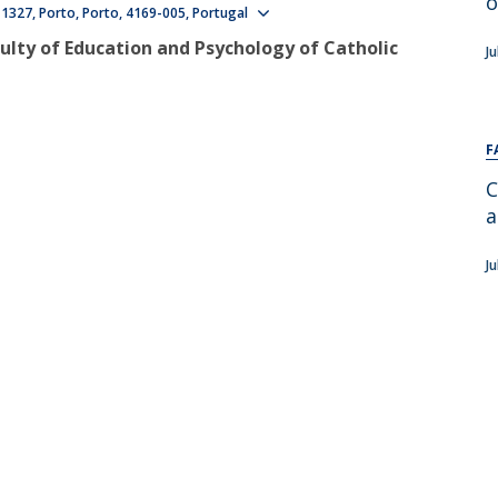
o
Show map
 1327
Porto
Porto
4169-005
Portugal
Alumni
Educação
ulty of Education and Psychology of Catholic
J
t
Associação de Antigos Alunos de Psicologia
C
F
C
a
J