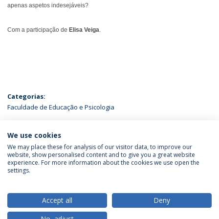
apenas aspetos indesejáveis?
Com a participação de
Elisa Veiga
.
Categorias:
Faculdade de Educação e Psicologia
ÚLTIMAS NOTÍCIAS
We use cookies
We may place these for analysis of our visitor data, to improve our
website, show personalised content and to give you a great website
experience. For more information about the cookies we use open the
Política de Privacidade
Termos & Condições
settings.
Direitos do Titular dos Dados
Accept all
Deny
No, adjust