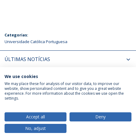
Categorias:
Universidade Católica Portuguesa
ÚLTIMAS NOTÍCIAS
PRÓXIMOS EVENTOS
We use cookies
We may place these for analysis of our visitor data, to improve our
website, show personalised content and to give you a great website
experience. For more information about the cookies we use open the
Política de Privacidade
Termos & Condições
settings.
Direitos do Titular dos Dados
Accept all
Deny
No, adjust
© 2026 Universidade Católica Portuguesa