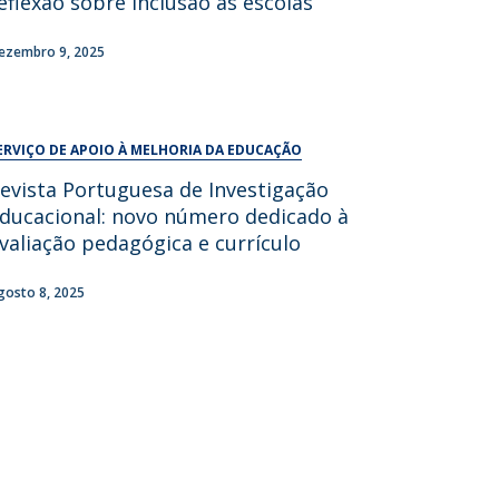
eflexão sobre inclusão às escolas
UDIP
Segurança e Emergência
ezembro 9, 2025
ontactos
ERVIÇO DE APOIO À MELHORIA DA EDUCAÇÃO
evista Portuguesa de Investigação
ducacional: novo número dedicado à
valiação pedagógica e currículo
gosto 8, 2025