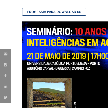
Iniciativas Nacionais
PROGRAMA PARA DOWNLOAD »»
Research Centre for Human Developmen
| CEDH
Human Neurobehavioral Laboratory |
HNL