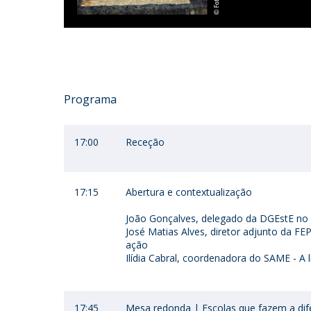
Programa
17:00
Receção
17:15
Abertura e contextualização
João Gonçalves, delegado da DGEstE no
José Matias Alves, diretor adjunto da FE
ação
Ilídia Cabral, coordenadora do SAME - A
17:45
Mesa redonda | Escolas que fazem a dif