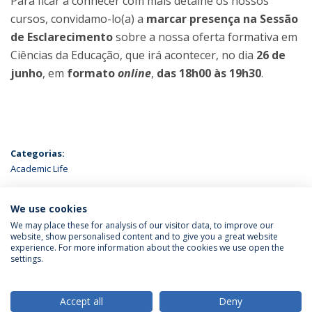
Para ficar a conhecer com mais detalhe os nossos
cursos, convidamo-lo(a) a
marcar presença na Sessão
de Esclarecimento
sobre a nossa oferta formativa em
Ciências da Educação, que irá acontecer, no dia
26 de
junho
, em
formato
online
,
das 18h00 às 19h30
.
Categorias:
Academic Life
ÚLTIMAS NOTÍCIAS
We use cookies
We may place these for analysis of our visitor data, to improve our
website, show personalised content and to give you a great website
experience. For more information about the cookies we use open the
Política de Privacidade
Termos & Condições
settings.
Direitos do Titular dos Dados
Accept all
Deny