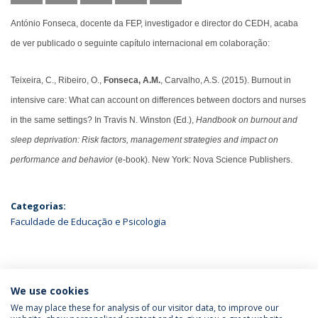
António Fonseca, docente da FEP, investigador e director do CEDH, acaba
de ver publicado o seguinte capítulo internacional em colaboração:
Teixeira, C., Ribeiro, O.,
Fonseca, A.M.
, Carvalho, A.S. (2015). Burnout in
intensive care: What can account on differences between doctors and nurses
in the same settings? In Travis N. Winston (Ed.),
Handbook on burnout and
sleep deprivation: Risk factors, management strategies and impact on
performance and behavior
(e-book). New York: Nova Science Publishers.
Categorias:
Faculdade de Educação e Psicologia
ÚLTIMAS NOTÍCIAS
We use cookies
We may place these for analysis of our visitor data, to improve our