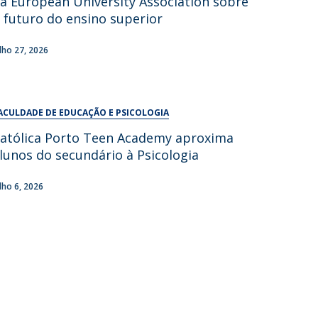
a European University Association sobre
UDIP
 futuro do ensino superior
Segurança e Emergência
ulho 27, 2026
ontactos
ACULDADE DE EDUCAÇÃO E PSICOLOGIA
atólica Porto Teen Academy aproxima
lunos do secundário à Psicologia
ulho 6, 2026