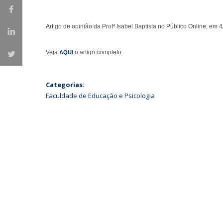
Iniciativas Nacionais
Research Centre for Human Developmen
Artigo de opinião da Profª Isabel Baptista no Público Online, em 4
| CEDH
Veja
o artigo completo.
AQUI
Human Neurobehavioral Laboratory |
HNL
Categorias:
Faculdade de Educação e Psicologia