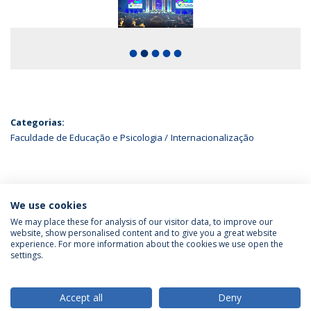
fiber_manual_record
fiber_manual_record
fiber_manual_record
fiber_manual_record
fiber_manual_record
Categorias:
Faculdade de Educação e Psicologia
Internacionalização
ÚLTIMAS NOTÍCIAS
We use cookies
We may place these for analysis of our visitor data, to improve our
website, show personalised content and to give you a great website
experience. For more information about the cookies we use open the
Política de Privacidade
Termos & Condições
settings.
Direitos do Titular dos Dados
Accept all
Deny