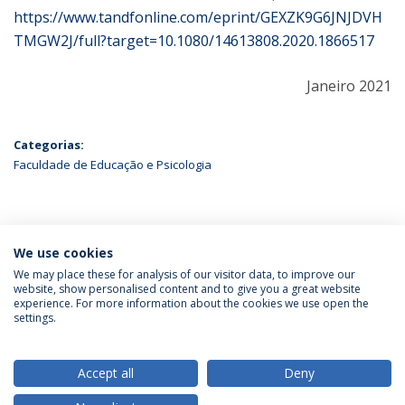
https://www.tandfonline.com/eprint/GEXZK9G6JNJDVH
TMGW2J/full?target=10.1080/14613808.2020.1866517
Janeiro 2021
Categorias:
Faculdade de Educação e Psicologia
ÚLTIMAS NOTÍCIAS
We use cookies
We may place these for analysis of our visitor data, to improve our
website, show personalised content and to give you a great website
experience. For more information about the cookies we use open the
Política de Privacidade
Termos & Condições
settings.
Direitos do Titular dos Dados
Accept all
Deny