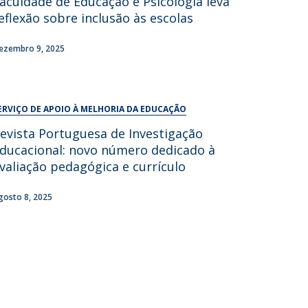
aculdade de Educação e Psicologia leva
UDIP
eflexão sobre inclusão às escolas
Segurança e Emergência
ezembro 9, 2025
ontactos
ERVIÇO DE APOIO À MELHORIA DA EDUCAÇÃO
evista Portuguesa de Investigação
ducacional: novo número dedicado à
valiação pedagógica e currículo
gosto 8, 2025