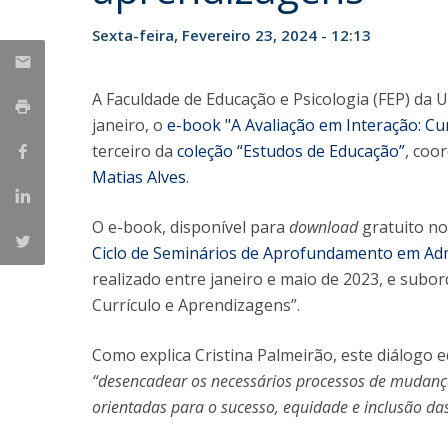
Iniciativas Nacionais
Sexta-feira, Fevereiro 23, 2024 - 12:13
Research Centre for Human Developmen
| CEDH
A Faculdade de Educação e Psicologia (FEP) da 
Human Neurobehavioral Laboratory |
janeiro, o
e-book "A Avaliação em Interação: Cu
HNL
terceiro da
coleção “Estudos de Educação”
, coo
Matias Alves
.
O e-book, disponível para
download
gratuito n
Ciclo de Seminários de Aprofundamento em Adm
realizado entre janeiro e maio de 2023, e subo
Currículo e Aprendizagens”.
Como explica Cristina Palmeirão, este diálogo 
“desencadear os necessários processos de mudanç
orientadas para o sucesso, equidade e inclusão da