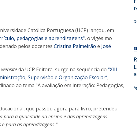
F
Alumni
Educação
r
t
Associação de Antigos Alunos de Psicologia
D
C
Universidade Católica Portuguesa (UCP) lançou, em
rrículo, pedagogias e aprendizagens"
, o vigésimo
rdenado pelos docentes
Cristina Palmeirão
e
José
S
R
E
o
website
da UCP Editora, surge na sequência do
“XIII
a
inistração, Supervisão e Organização Escolar”
,
rdinado ao tema "A avaliação em interação: Pedagogias,
A
educacional, que passou agora para livro, pretendeu
a para a qualidade do ensino e das aprendizagens
s e para as aprendizagens.”