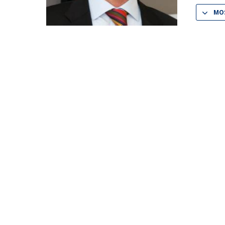
MOS
Iniciativas Nacionais
Research Centre for Human Developmen
| CEDH
Human Neurobehavioral Laboratory |
HNL