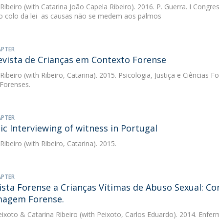
 Ribeiro
(with Catarina João Capela Ribeiro). 2016. P. Guerra. I Congre
ao colo da lei  as causas não se medem aos palmos
APTER
evista de Crianças em Contexto Forense
 Ribeiro
(with Ribeiro, Catarina). 2015. Psicologia, Justiça e Ciências Fo
 Forenses.
APTER
ic Interviewing of witness in Portugal
 Ribeiro
(with Ribeiro, Catarina). 2015.
APTER
ista Forense a Crianças Vítimas de Abuso Sexual: Co
magem Forense.
eixoto
&
Catarina Ribeiro
(with Peixoto, Carlos Eduardo). 2014. Enf