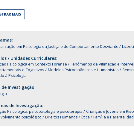
Alumni
Educação
TRAR MAIS
t
Associação de Antigos Alunos de Psicologia
C
ramas:
alização em Psicologia da Justiça e do Comportamento Desviante
Licenc
os / Unidades Curriculares:
ção Psicológica em Contexto Forense
Fenómenos de Vitimação e Interven
rtamentais e Cognitivos
Modelos Psicodinâmicos e Humanistas
Semin
do à Psicologia
 de Investigação:
ogia
eas de Investigação:
ção Psicológica, psicopatologia e psicoterapia
Crianças e Jovens em Risc
volvimento psicológico
Direitos Humanos
Ética
Família e Parentalida