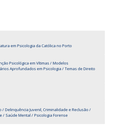
UDIP
Segurança e Emergência
ontactos
iatura em Psicologia da Católica no Porto
ção Psicológica em Vítimas
Modelos
ários Aprofundados em Psicologia
Temas de Direito
o
Delinquência Juvenil, Criminalidade e Reclusão
de
Saúde Mental
Psicologia Forense