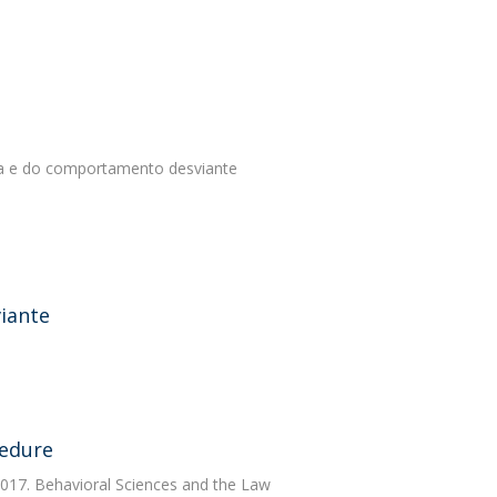
tiça e do comportamento desviante
iante
cedure
2017. Behavioral Sciences and the Law