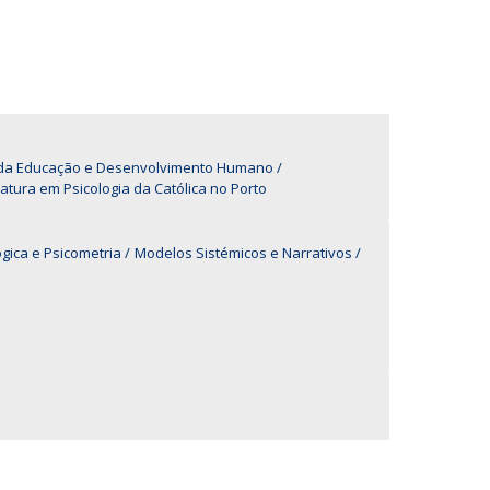
UDIP
Segurança e Emergência
ontactos
a da Educação e Desenvolvimento Humano
iatura em Psicologia da Católica no Porto
gica e Psicometria
Modelos Sistémicos e Narrativos