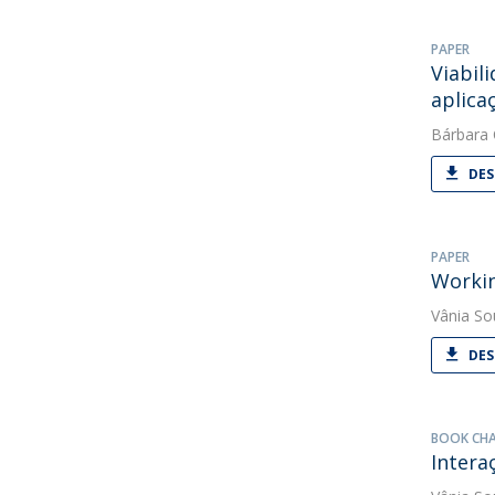
PAPER
Viabil
aplica
Bárbara
DES
PAPER
Workin
Vânia So
DES
BOOK CH
Intera