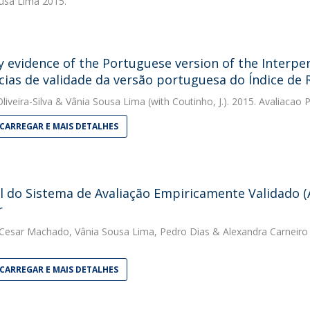
usa Lima
2015.
ty evidence of the Portuguese version of the Interper
cias de validade da versão portuguesa do Índice de 
liveira-Silva
&
Vânia Sousa Lima
(with Coutinho, J.). 2015. Avaliacao 
CARREGAR E MAIS DETALHES
 do Sistema de Avaliação Empiricamente Validado (A
r
 Cesar Machado
,
Vânia Sousa Lima
,
Pedro Dias
&
Alexandra Carneiro
CARREGAR E MAIS DETALHES