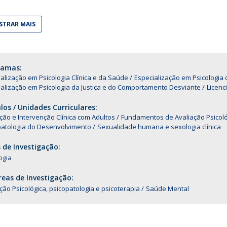
Alumni
Educação
TRAR MAIS
t
Associação de Antigos Alunos de Psicologia
C
ramas:
alização em Psicologia Clínica e da Saúde
Especialização em Psicologi
alização em Psicologia da Justiça e do Comportamento Desviante
Licenc
os / Unidades Curriculares:
ção e Intervenção Clínica com Adultos
Fundamentos de Avaliação Psicoló
patologia do Desenvolvimento
Sexualidade humana e sexologia clínica
 de Investigação:
ogia
eas de Investigação:
ção Psicológica, psicopatologia e psicoterapia
Saúde Mental