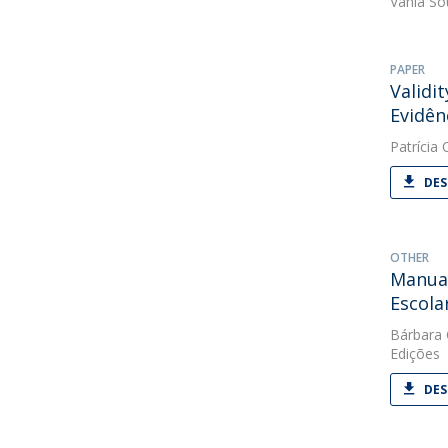
Vânia So
PAPER
Validi
Evidên
Patrícia O
DES
OTHER
Manual
Escola
Bárbara
Edições
DES