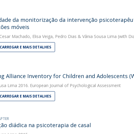
idade da monitorização da intervenção psicoterapê
ções móveis
 Cesar Machado
,
Elisa Veiga
,
Pedro Dias
&
Vânia Sousa Lima
(with Dia
CARREGAR E MAIS DETALHES
g Alliance Inventory for Children and Adolescents (
usa Lima
2016. European Journal of Psychological Assessment
CARREGAR E MAIS DETALHES
APTER
ção diádica na psicoterapia de casal