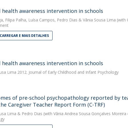
 health awareness intervention in schools
ga
,
Filipa Palha
,
Luísa Campos
,
Pedro Dias
&
Vânia Sousa Lima
(with 
ment
CARREGAR E MAIS DETALHES
 health awareness intervention in schools
usa Lima
2012. Journal of Early Childhood and Infant Psychology
mes of pre-school psychopathology reported by teac
the Caregiver Teacher Report Form (C-TRF)
usa Lima
&
Pedro Dias
(with Vânia Andrea Sousa Gonçalves Moreira de
ogy