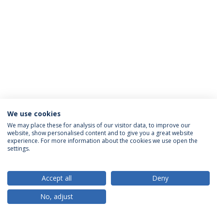
We use cookies
Política de Privacidade
Termos & Condições
We may place these for analysis of our visitor data, to improve our
website, show personalised content and to give you a great website
Direitos do Titular dos Dados
experience. For more information about the cookies we use open the
settings.
Accept all
Deny
© 2026 Universidade Católica Portuguesa
No, adjust