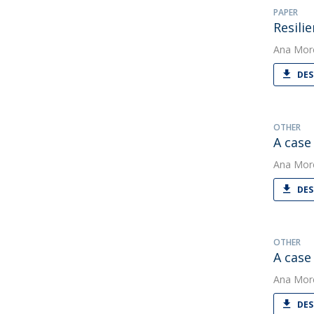
PAPER
Resili
Ana Mor
DES
OTHER
A case 
Ana Mor
DES
OTHER
A case
Ana Mor
DES