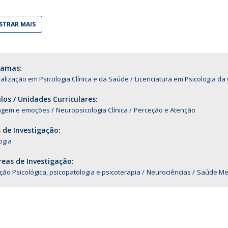
Alumni
Educação
TRAR MAIS
t
Associação de Antigos Alunos de Psicologia
C
ramas:
alização em Psicologia Clínica e da Saúde
Licenciatura em Psicologia da 
os / Unidades Curriculares:
agem e emoções
Neuropsicologia Clínica
Perceção e Atenção
 de Investigação:
ogia
eas de Investigação:
ção Psicológica, psicopatologia e psicoterapia
Neurociências
Saúde Me