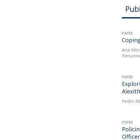
Pub
PAPER
Coping
Ana Mor
Personne
PAPER
Explor
Alexit
Pedro Ri
PAPER
Polici
Office