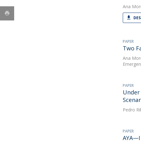
Ana Mor
DES
PAPER
Two Fa
Ana Mor
Emergenc
PAPER
Under 
Scenar
Pedro Ri
PAPER
AYA—I 