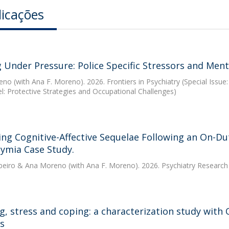
licações
 Under Pressure: Police Specific Stressors and Menta
eno
(with Ana F. Moreno). 2026. Frontiers in Psychiatry (Special Issu
l: Protective Strategies and Occupational Challenges)
ing Cognitive-Affective Sequelae Following an On-Dut
hymia Case Study.
beiro
&
Ana Moreno
(with Ana F. Moreno). 2026. Psychiatry Researc
ng, stress and coping: a characterization study with
rs