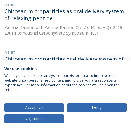
OTHER
Chitosan microparticles as oral delivery system
of relaxing peptide.
Patrícia Batista
(with Patrícia Batista (CB17-644F-65AC)). 2018.
29th International Carbohydrate Symposium (ICS)
OTHER
Chitosan microparticles oral delivery system of
relaxing peptides
We use cookies
Patrícia Batista
(with Batista, Patrícia). 2018. 29th International
We may place these for analysis of our visitor data, to improve our
website, show personalised content and to give you a great website
Carbohydrate Symposium (ICS)
experience. For more information about the cookies we use open the
settings.
PAPER
Combination of PLGA nanoparticles with
Accept all
Deny
mucoadhesive guar-gum films for buccal
No, adjust
delivery of antihypertensive peptide
Patrícia Batista
(with Castro, P.M.). 2018. International Journal of