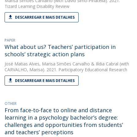
Marisa Simões Carvalho
(with David Simó-Pinatella). 2021.
Tizard Learning Disability Review
DESCARREGAR E MAIS DETALHES
PAPER
What about us? Teachers’ participation in
schools’ strategic action plans
José Matias Alves
,
Marisa Simões Carvalho
&
Ilídia Cabral
(with
CARVALHO, Marisa). 2021. Participatory Educational Research
DESCARREGAR E MAIS DETALHES
OTHER
From face-to-face to online and distance
learning in a psychology bachelor’s degree:
challenges and opportunities from students’
and teachers’ perceptions