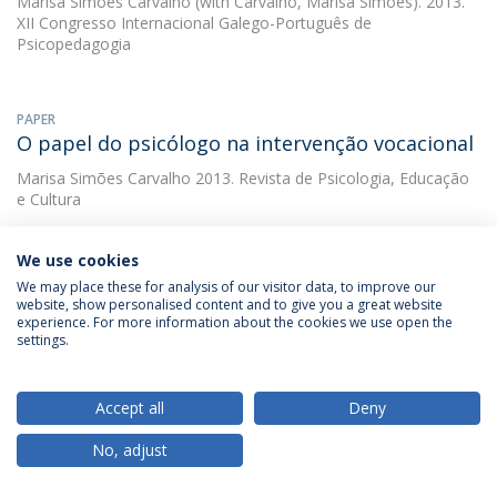
Marisa Simões Carvalho
(with Carvalho, Marisa Simões). 2013.
XII Congresso Internacional Galego-Português de
Psicopedagogia
PAPER
O papel do psicólogo na intervenção vocacional
Marisa Simões Carvalho
2013. Revista de Psicologia, Educação
e Cultura
We use cookies
PAPER
We may place these for analysis of our visitor data, to improve our
A implementação de decisões vocacionais:
website, show personalised content and to give you a great website
Revisão da literatura
experience. For more information about the cookies we use open the
settings.
Marisa Simões Carvalho
(with Carvalho, Marisa Simões). 2012.
Revista Brasileira de Orientação Profissional
Accept all
Deny
DESCARREGAR E MAIS DETALHES
No, adjust