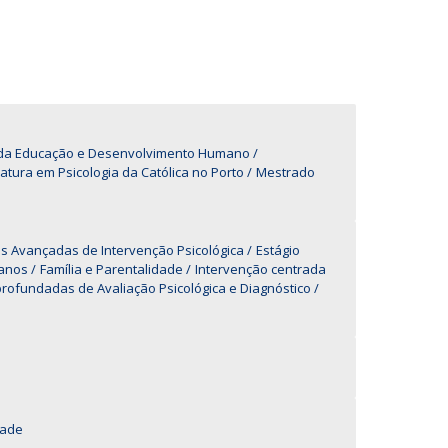
UDIP
Segurança e Emergência
ontactos
a da Educação e Desenvolvimento Humano
iatura em Psicologia da Católica no Porto
Mestrado
 Avançadas de Intervenção Psicológica
Estágio
manos
Família e Parentalidade
Intervenção centrada
rofundadas de Avaliação Psicológica e Diagnóstico
dade