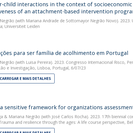
-child interactions in the context of socioeconomic
iveness of an attachment-based intervention progr
 Negrão
(with Mariana Andrade de Sottomayor Negrão Novo). 2023. Un
a; Universiteit Leiden
ções para ser família de acolhimento em Portugal
 Negrão
(with Luisa Pereira). 2023. Congresso Internacional Risco, Pe
ção e Investigação, Lisboa, Portugal, 6/07/23
CARREGAR E MAIS DETALHES
 sensitive framework for organizations assessmen
ga
&
Mariana Negrão
(with José Carlos Rocha). 2023. 17th biennial c
Trauma and resilience through the ages: A life course perspective, Bel
CARREGAR E MAIS DETALHES