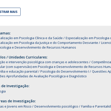
Alumni
Educação
TRAR MAIS
t
Associação de Antigos Alunos de Psicologia
C
ramas:
alização em Psicologia Clínica e da Saúde
Especialização em Psicologi
alização em Psicologia da Justiça e do Comportamento Desviante
Licenc
icologia e Desenvolvimento de Recursos Humanos
os / Unidades Curriculares:
ção e intervenção psicológica com crianças e adolescentes
Competências
cular (com supervisão) em Psicologia e Desenvolvimento de Recursos Hu
ília e educação parental
Psicologia do Desenvolvimento I
Questões Ap
ões Aprofundadas de Avaliação Psicológica e Diagnóstico
 de Investigação:
ogia
eas de Investigação:
as e Jovens em Risco
Desenvolvimento psicológico
Família e Parentali