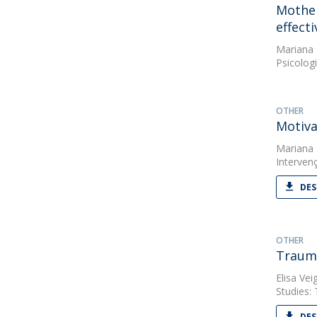
Mother
effect
Mariana
Psicologi
OTHER
Motiva
Mariana
Interven
DES
OTHER
Trauma
Elisa Vei
Studies: 
DES