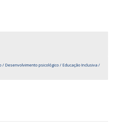
UDIP
Segurança e Emergência
ontactos
o
Desenvolvimento psicológico
Educação Inclusiva