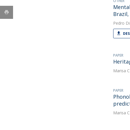
OTHER
Mental
Brazil
Pedro Di
DES
PAPER
Herita
Marisa C
PAPER
Phonol
predic
Marisa C