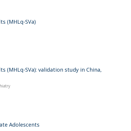
lts (MHLq-SVa)
ts (MHLq-SVa): validation study in China,
hiatry
ate Adolescents