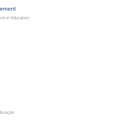
agement
rch in Education
Educação