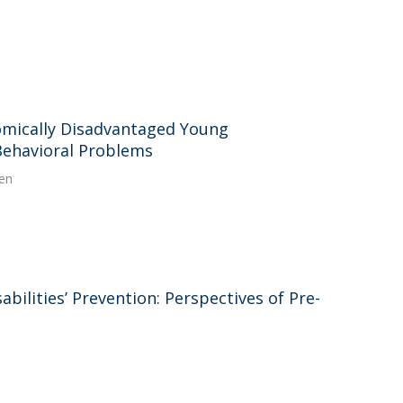
omically Disadvantaged Young
Behavioral Problems
ren
ilities’ Prevention: Perspectives of Pre-