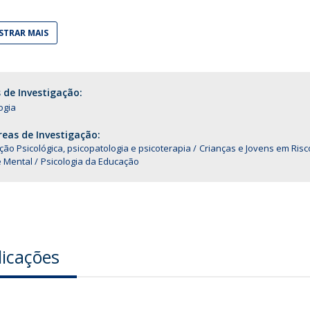
Alumni
Educação
TRAR MAIS
t
Associação de Antigos Alunos de Psicologia
C
 de Investigação:
ogia
eas de Investigação:
ção Psicológica, psicopatologia e psicoterapia
Crianças e Jovens em Risc
 Mental
Psicologia da Educação
licações