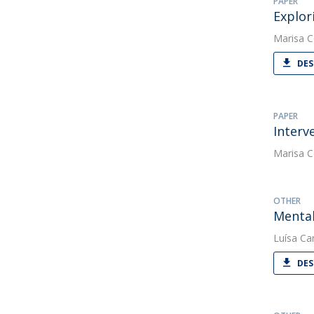
PAPER
Explor
Marisa C
DES
PAPER
Interv
Marisa C
OTHER
Mental
Luísa C
DES