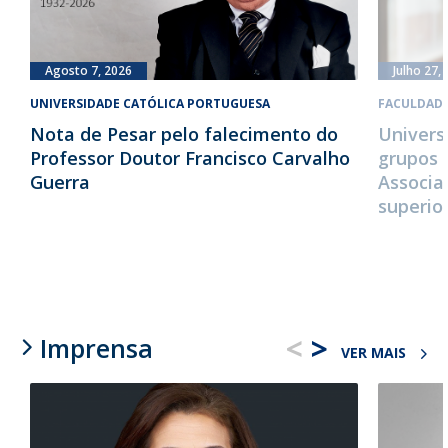
Agosto 7, 2026
Julho 27,
UNIVERSIDADE CATÓLICA PORTUGUESA
FACULDADE
Nota de Pesar pelo falecimento do
Univers
Professor Doutor Francisco Carvalho
grupos 
Guerra
Associa
superio
<
>
Imprensa
VER MAIS