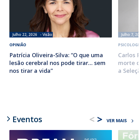
Julho 22, 2026
Visão
Julho 7, 2
OPINIÃO
PSICOLOGI
Patrícia Oliveira-Silva: “O que uma
Carlos 
lesão cerebral nos pode tirar… sem
morte d
nos tirar a vida”
a Seleç
<
>
Eventos
VER MAIS