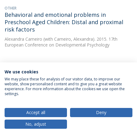
OTHER
Behavioral and emotional problems in
Preschool Aged Children: Distal and proximal
risk factors
Alexandra Carneiro
(with Carneiro, Alexandra). 2015. 17th
European Conference on Developmental Psychology
OTHER
Preschooler psychopathology using GxE model:
We use cookies
contribution of IL-10 gene and maternal
We may place these for analysis of our visitor data, to improve our
website, show personalised content and to give you a great website
psychopathology
experience. For more information about the cookies we use open the
settings.
Alexandra Carneiro
(with Carneiro, Alexandra). 2015. 17th
European Conference on Developmental Psychology
Accept all
Deny
OTHER
No, adjust
Problemas emocionais e de comportamento em