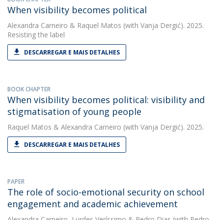
When visibility becomes political
Alexandra Carneiro
&
Raquel Matos
(with Vanja Dergić). 2025.
Resisting the label
DESCARREGAR E MAIS DETALHES
BOOK CHAPTER
When visibility becomes political: visibility and
stigmatisation of young people
Raquel Matos
&
Alexandra Carneiro
(with Vanja Dergić). 2025.
DESCARREGAR E MAIS DETALHES
PAPER
The role of socio-emotional security on school
engagement and academic achievement
Alexandra Carneiro
,
Lurdes Veríssimo
&
Pedro Dias
(with Pedro