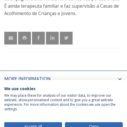
É ainda terapeuta familiar e faz supervisão a Casas de
Acolhimento de Crianças e Jovens.
MORE INFORMATION
We use cookies
LATEST NEWS
We may place these for analysis of our visitor data, to improve our
website, show personalised content and to give you a great website
experience. For more information about the cookies we use open the
settings.
Privacy Policy
Terms & Conditions
Rights of Data Subjects
Accept all
Deny