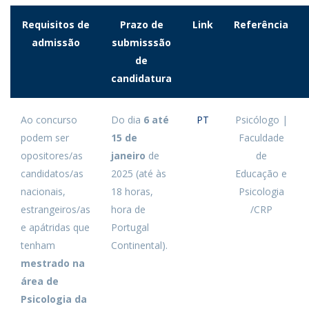
Requisitos de
Prazo de
Link
Referência
admissão
submisssão
de
candidatura
Ao concurso
Do dia
6 até
PT
Psicólogo |
podem ser
15 de
Faculdade
opositores/as
janeiro
de
de
candidatos/as
2025 (até às
Educação e
nacionais,
18 horas,
Psicologia
estrangeiros/as
hora de
/CRP
e apátridas que
Portugal
tenham
Continental).
mestrado na
área de
Psicologia da