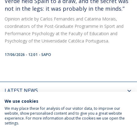
Verde held Spain to a draw, and the secret was
not in the legs: it was probably in the minds.”
Opinion article by Carlos Fernandes and Catarina Morais,
coordinators of the Post-Graduate Programme in Sport and
Performance Psychology at the Faculty of Education and
Psychology of the Universidade Católica Portuguesa.
17/06/2026 - 12:01
SAPO
LATEST NEWS
We use cookies
UPCOMING EVENTS
We may place these for analysis of our visitor data, to improve our
website, show personalised content and to give you a great website
experience. For more information about the cookies we use open the
settings.
Privacy Policy
Terms & Conditions
Rights of Data Subjects