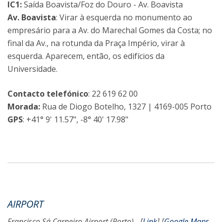
IC1:
Saída Boavista/Foz do Douro - Av. Boavista
Av. Boavista
: Virar à esquerda no monumento ao
empresário para a Av. do Marechal Gomes da Costa; no
final da Av., na rotunda da Praça Império, virar à
esquerda. Aparecem, então, os edifícios da
Universidade.
Contacto telefónico
: 22 619 62 00
Morada:
Rua de Diogo Botelho, 1327 | 4169-005 Porto
GPS
: +41° 9' 11.57", -8° 40' 17.98"
AIRPORT
Francisco Sá Carneiro Airport (Porto) - [
Link
] [
Google Maps