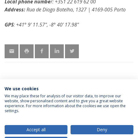
Local phone numbe
r: +351 22 619 62 00
Address:
Rua de Diogo Botelho, 1327 | 4169-005 Porto
GPS
: +41° 9' 11.57", -8° 40' 17.98"
We use cookies
MORE INFORMATION
We may place these for analysis of our visitor data, to improve our
website, show personalised content and to give you a great website
experience. For more information about the cookies we use open the
settings.
Privacy Policy
Terms & Conditions
Rights of Data Subjects
Accept all
Deny