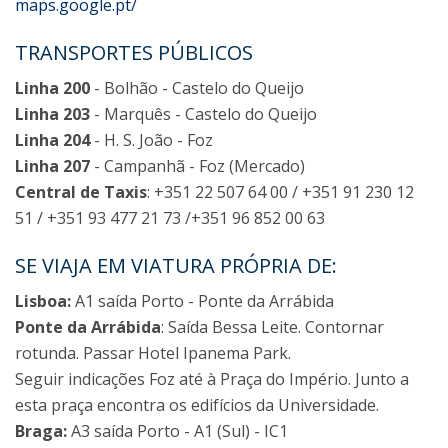
maps.google.pt/
TRANSPORTES PÚBLICOS
Linha 200
- Bolhão - Castelo do Queijo
Linha 203
- Marquês - Castelo do Queijo
Linha 204
- H. S. João - Foz
Linha 207
- Campanhã - Foz (Mercado)
Central de Taxis
: +351 22 507 64 00 / +351 91 230 12
51 / +351 93 477 21 73 /+351 96 852 00 63
SE VIAJA EM VIATURA PRÓPRIA DE:
Lisboa:
A1 saída Porto - Ponte da Arrábida
Ponte da Arrábida
: Saída Bessa Leite. Contornar
rotunda. Passar Hotel Ipanema Park.
Seguir indicações Foz até à Praça do Império. Junto a
esta praça encontra os edifícios da Universidade.
Braga:
A3 saída Porto - A1 (Sul) - IC1