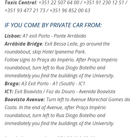
Taxis Central
: +351 22 507 64 00 / +351 91 230 12 51 /
+351 93 477 21 73 / +351 96 852 00 63
IF YOU COME BY PRIVATE CAR FROM:
Lisbon:
A1 exit Porto - Ponte Arrábida
Arrábida Bridge
: Exit Bessa Leite, go around the
roundabout, skip Hotel Ipanema Park.
Follow signs to Praça do Império. After Praça Império
roundabout, turn left to Rua Diogo Botelho and
immediately you find the buildings of the University.
Braga:
A3 Exit Porto - A1 (South) - IC1
IC1:
Exit Boavista / Foz do Douro - Avenida Boavista
Boavista Avenue:
Turn left to Avenue Marechal Gomes da
Costa. In the end of Avenue, after Praça Império
roundabout, turn left to Rua Diogo Botelho and
immediately you find the buildings of the University.