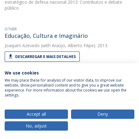
estratégico de defesa nacional 2013: Contributos e debate
público
OTHER
Educação, Cultura e Imaginário
Joaquim Azevedo
(with Araújo, Alberto Filipe). 2013.
DESCARREGAR E MAIS DETALHES
We use cookies
OTHER
We may place these for analysis of our visitor data, to improve our
website, show personalised content and to give you a great website
Ensino Profissional: dignificar em vez de
experience. For more information about the cookies we use open the
destruir
settings.
Joaquim Azevedo
(with Azevedo, Joaquim). 2013. Dossier
Formação Profissional
Accept all
Deny
DESCARREGAR E MAIS DETALHES
No, adjust