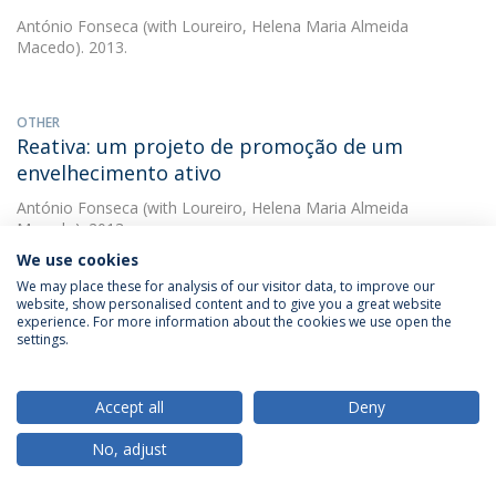
António Fonseca
(with Loureiro, Helena Maria Almeida
Macedo). 2013.
OTHER
Reativa: um projeto de promoção de um
envelhecimento ativo
António Fonseca
(with Loureiro, Helena Maria Almeida
Macedo). 2013.
We use cookies
We may place these for analysis of our visitor data, to improve our
OTHER
website, show personalised content and to give you a great website
experience. For more information about the cookies we use open the
A pessoa idosa em situação de fim de vida no
settings.
domicílio : estudo de caso
António Fonseca
(with Alves, Cynthia Ann). 2012.
Accept all
Deny
DESCARREGAR E MAIS DETALHES
No, adjust