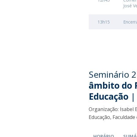
José V
13h15
Encer
Seminário 2
âmbito do 
Educação
|
Organização: Isabel
Educação, Faculdade 
HORÁRIO
SUMÁ