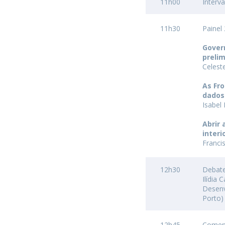
11h00
Interv
11h30
Painel
Gover
preli
Celest
As Fro
dados
Isabel
Abrir 
interi
Franci
12h30
Debat
Ilídia
Desenv
Porto)
12h45
Coment