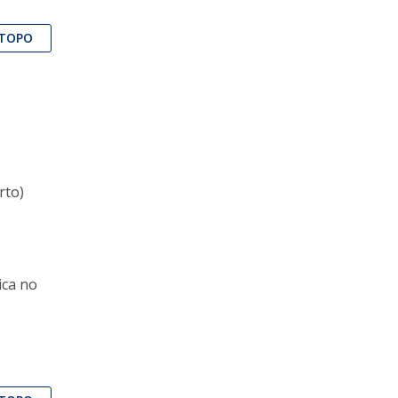
TOPO
rto)
ica no