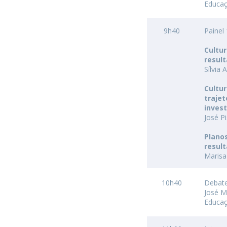
Educaç
9h40
Painel
Cultu
resul
Sílvia
Cultur
traje
inves
José P
Plano
resul
Marisa
10h40
Debat
José M
Educaç