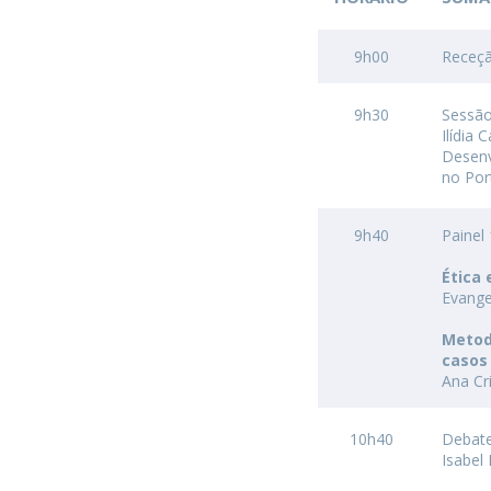
9h00
Receç
9h30
Sessão
Ilídia
Desenv
no Por
9h40
Painel
Ética
Evange
Metod
casos
Ana Cr
10h40
Debat
Isabel