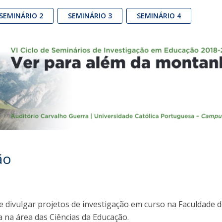
Alumni
Educação
SEMINÁRIO 2
SEMINÁRIO 3
SEMINÁRIO 4
t
Associação de Antigos Alunos de Psicologia
C
ão
e divulgar projetos de investigação em curso na Faculdade 
a na área das Ciências da Educação.