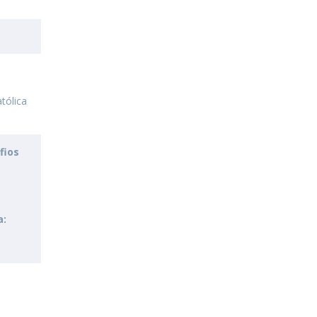
tólica
fios
a: