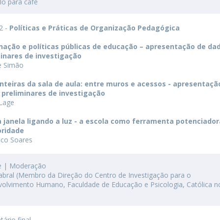
alo para café
 2 -
Políticas e Práticas de Organização Pedagógica
nação e políticas públicas de educação – apresentação de da
minares de investigação
e Simão
nteiras da sala de aula: entre muros e acessos - apresentaçã
 preliminares de investigação
 Lage
a janela ligando a luz - a escola como ferramenta potenciador
oridade
sco Soares
e | Moderação
 Cabral (Membro da Direção do Centro de Investigação para o
olvimento Humano, Faculdade de Educação e Psicologia, Católica n
ário final