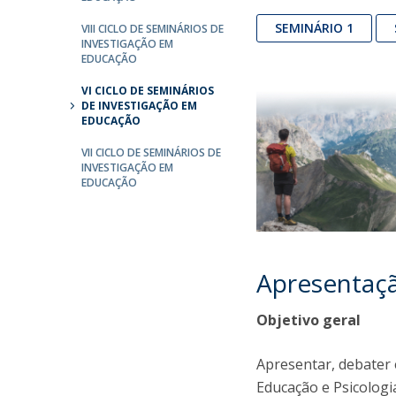
National Initiatives
SEMINÁRIO 1
VIII CICLO DE SEMINÁRIOS DE
Research Centre for Human Developmen
INVESTIGAÇÃO EM
EDUCAÇÃO
| CEDH
VI CICLO DE SEMINÁRIOS
Human Neurobehavioral Laboratory |
DE INVESTIGAÇÃO EM
EDUCAÇÃO
HNL
VII CICLO DE SEMINÁRIOS DE
INVESTIGAÇÃO EM
EDUCAÇÃO
Apresentaç
Objetivo geral
Apresentar, debater 
Educação e Psicologi