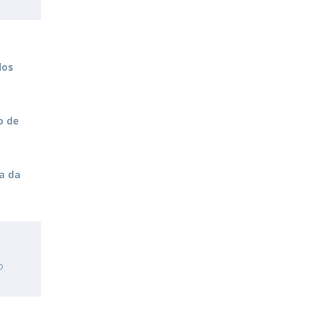
dos
o de
a da
o