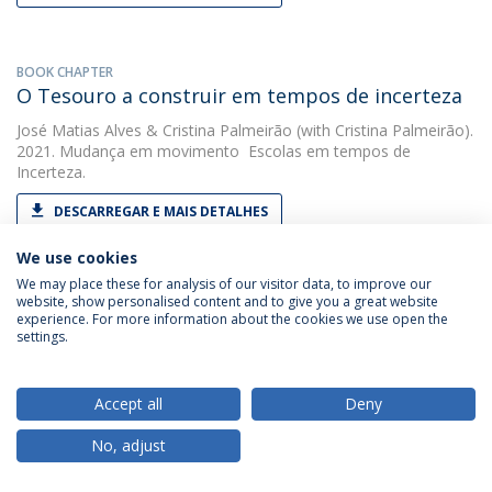
BOOK CHAPTER
O Tesouro a construir em tempos de incerteza
José Matias Alves
&
Cristina Palmeirão
(with Cristina Palmeirão).
2021. Mudança em movimento  Escolas em tempos de
Incerteza.
DESCARREGAR E MAIS DETALHES
We use cookies
We may place these for analysis of our visitor data, to improve our
PAPER
website, show personalised content and to give you a great website
Os pais no conselho geral das escolas
experience. For more information about the cookies we use open the
settings.
Cristina Palmeirão
&
Rosário Serrão
(with José Matias Alves).
2021. Revista Portuguesa de Educação
Accept all
Deny
DESCARREGAR E MAIS DETALHES
No, adjust